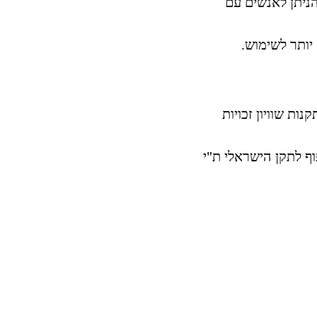
הניתן לאנשים עם
יותר לשימוש.
אם להוראות חוק שוויון זכויות לאנשים עם מוגבלות, התשנ"ח–1998, ותקנות שוויון זכויות
להנחיות הנגישות הבינלאומיות (WCAG 2.0) לרמת AA, ובכפוף לתקן הישראלי ת"י