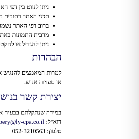
ניתן לנווט בין דפי 
תכני האתר כתובים באו
ברוב דפי האתר נשמר 
מרבית התמונות באתר כו
ניתן להגדיל או להקטין את גו
הבהרות
למרות המאמצים להנגיש את 
או טעויות אנוש.
יצירת קשר בנושא
במידה שנתקלתם בבעיה או 
דוא״ל:
bery@ly-cpa.co.il
טלפון: 052-3210563