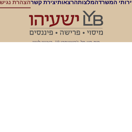
רותי המשרד
המלצות
הרצאות
יצירת קשר
הצהרת נגיש
בית בש-פל, ז'בוטינסקי 18, ראשון לציון
ברי: 052-3210563 , Bery@ly-cpa.co.il
ליאת: 052-2593869 , Liat@ly-cpa.co.il