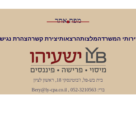
מפת אתר
רותי המשרד
המלצות
הרצאות
יצירת קשר
הצהרת נגיש
בית בש-פל, ז'בוטינסקי 18, ראשון לציון
ברי: 052-3210563 , Bery@ly-cpa.co.il
ליאת: 052-2593869 , Liat@ly-cpa.co.il